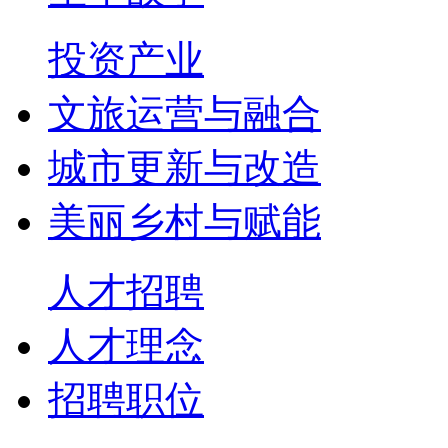
投资产业
文旅运营与融合
城市更新与改造
美丽乡村与赋能
人才招聘
人才理念
招聘职位