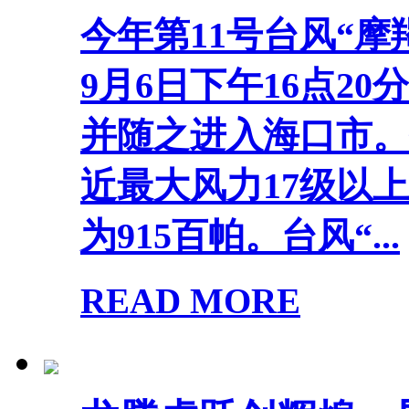
今年第11号台风“
9月6日下午16点2
并随之进入海口市。
近最大风力17级以上
为915百帕。台风“...
READ MORE