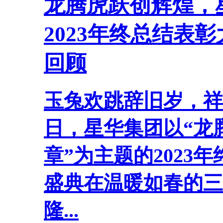
龙腾虎跃创辉煌，星
2023年终总结表彰
回顾
玉兔欢跳辞旧岁，祥龙
日，星华集团以“龙
章”为主题的2023
盛典在温暖如春的三
隆...