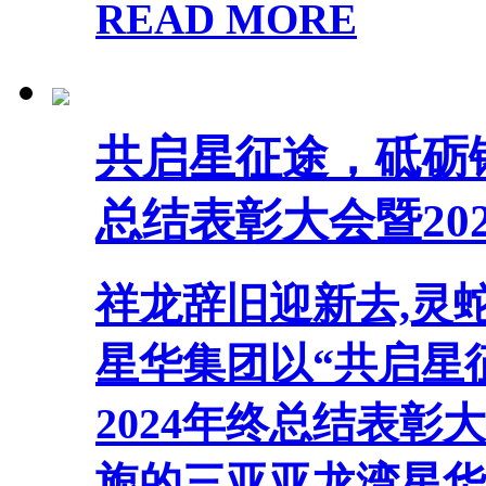
READ MORE
共启星征途，砥砺铸华
总结表彰大会暨20
祥龙辞旧迎新去,灵蛇纳
星华集团以“共启星
2024年终总结表彰
旎的三亚亚龙湾星华