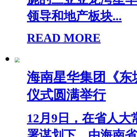
领导和地产板块...
READ MORE
海南星华集团《东
仪式圆满举行
12月9日，在省人
署谋划下，由海南省