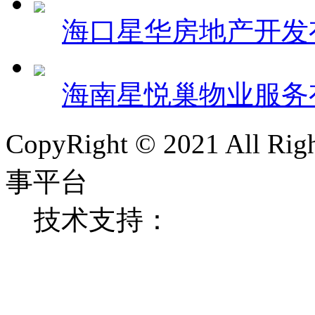
海口星华房地产开发
海南星悦巢物业服务
CopyRight © 2021 All
事平台
技术支持：