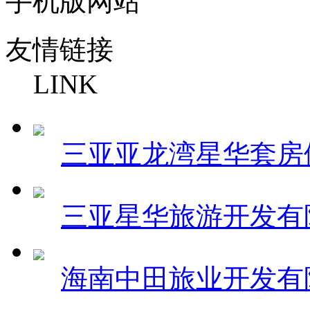
手机版网站
友情链接
LINK
三亚亚龙湾星华套房
三亚星华旅游开发有
海南中田旅业开发有