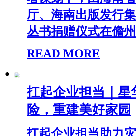
厅、海南出版发行集
丛书捐赠仪式在儋州海
READ MORE
扛起企业担当｜星
险，重建美好家园
扛起企业担当助力灾