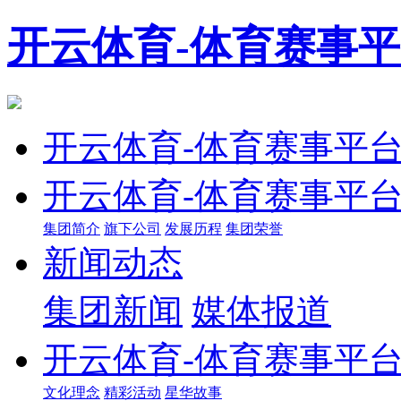
开云体育-体育赛事
开云体育-体育赛事平
开云体育-体育赛事平
集团简介
旗下公司
发展历程
集团荣誉
新闻动态
集团新闻
媒体报道
开云体育-体育赛事平
文化理念
精彩活动
星华故事