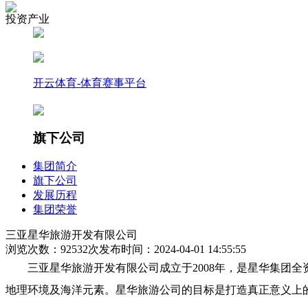
投资产业
开云体育-体育赛事平台
旗下公司
集团简介
旗下公司
发展历程
集团荣誉
三亚星华旅游开发有限公司
浏览次数：92532次
发布时间：2024-04-01 14:55:55
三亚星华旅游开发有限公司成立于2008年，是星华集团
地理环境及海洋元素。星华旅游公司的目标是打造真正意义上