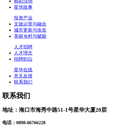
精彩活动
星华故事
投资产业
文旅运营与融合
城市更新与改造
美丽乡村与赋能
人才招聘
人才理念
招聘职位
星华在线
意见反馈
联系我们
联系我们
地址：海口市海秀中路51-1号星华大厦20层
电话：0898-66766228