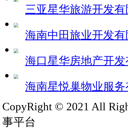
三亚星华旅游开发有
海南中田旅业开发有
海口星华房地产开发
海南星悦巢物业服务
CopyRight © 2021 All
事平台