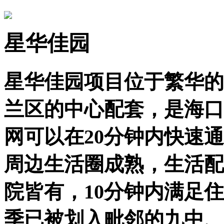
星华佳园
星华佳园项目位于繁华的
兰区的中心配套，是海口
网可以在20分钟内快速
周边生活圈成熟，生活配
院皆有，10分钟内满足住
季已被划入毗邻的九中、