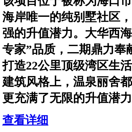
该项目位于被称为海口市
海岸唯一的纯别墅社区，
强的升值潜力。大华西海
专家”品质，二期鼎力奉
打造22公里顶级湾区生
建筑风格上，温泉丽舍都
更充满了无限的升值潜力
查看详细