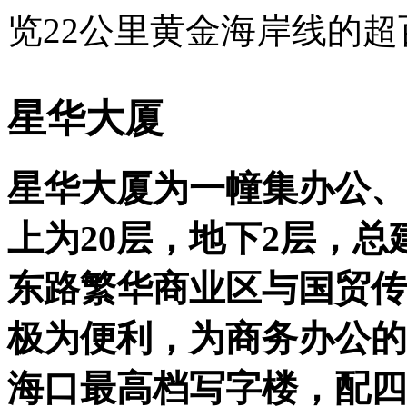
览22公里黄金海岸线的
星华大厦
星华大厦为一幢集办公、
上为20层，地下2层，总建
东路繁华商业区与国贸传
极为便利，为商务办公的
海口最高档写字楼，配四