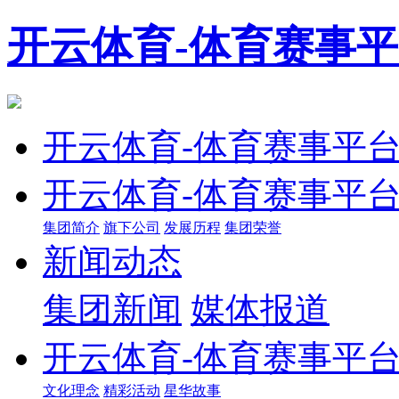
开云体育-体育赛事
开云体育-体育赛事平
开云体育-体育赛事平
集团简介
旗下公司
发展历程
集团荣誉
新闻动态
集团新闻
媒体报道
开云体育-体育赛事平
文化理念
精彩活动
星华故事