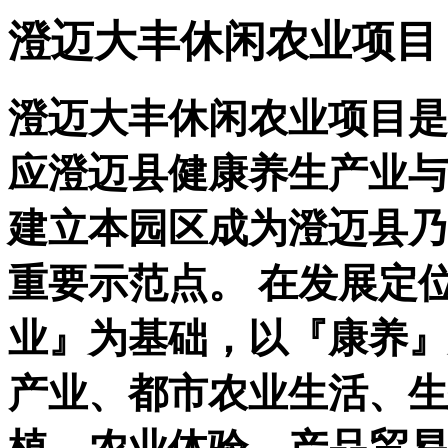
澄迈大丰休闲农业项目
澄迈大丰休闲农业项目是
应澄迈县健康养生产业与
建立本园区成为澄迈县乃
重要示范点。 在发展定
业』为基础，以『康养』
产业、都市农业生活、生