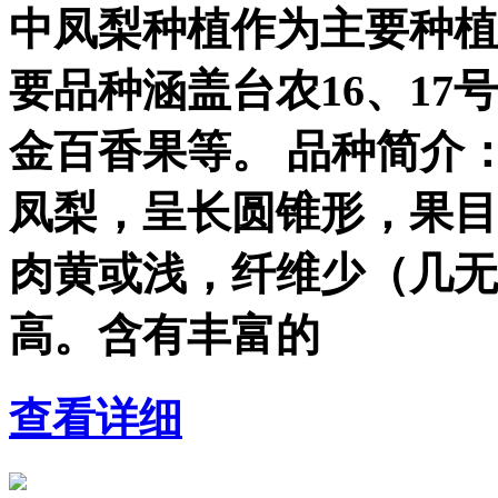
中凤梨种植作为主要种植
要品种涵盖台农16、1
金百香果等。 品种简介：
凤梨，呈长圆锥形，果目
肉黄或浅，纤维少（几无
高。含有丰富的
查看详细