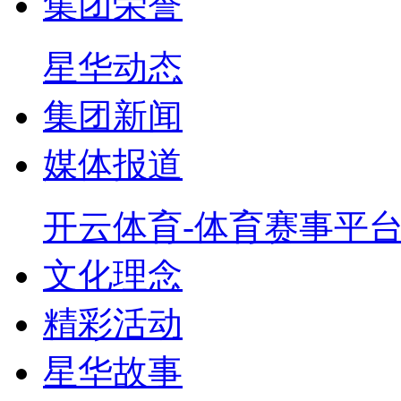
集团荣誉
星华动态
集团新闻
媒体报道
开云体育-体育赛事平
文化理念
精彩活动
星华故事