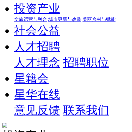
投资产业
文旅运营与融合
城市更新与改造
美丽乡村与赋能
社会公益
人才招聘
人才理念
招聘职位
星籍会
星华在线
意见反馈
联系我们