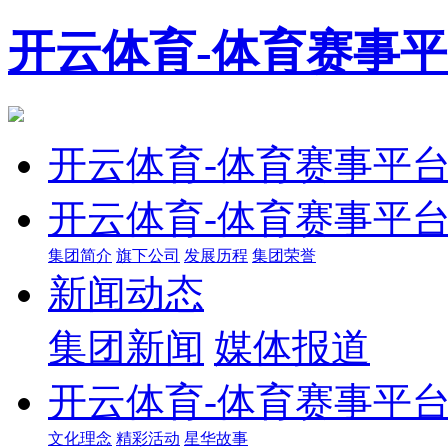
开云体育-体育赛事
开云体育-体育赛事平
开云体育-体育赛事平
集团简介
旗下公司
发展历程
集团荣誉
新闻动态
集团新闻
媒体报道
开云体育-体育赛事平
文化理念
精彩活动
星华故事