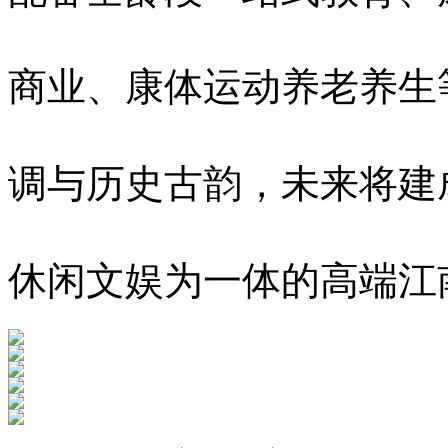
商业、康体运动养老养生
调与历史古韵，未来将建
休闲文娱为一体的高端江