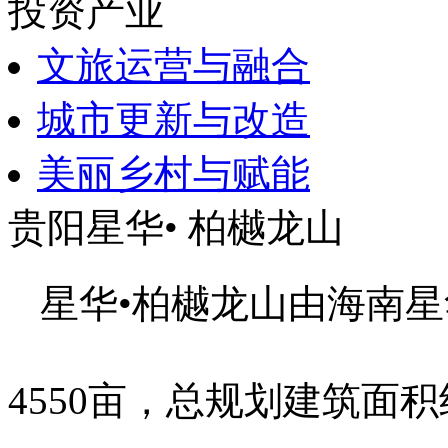
投资产业
文旅运营与融合
城市更新与改造
美丽乡村与赋能
贵阳星华• 柏樾龙山
星华•柏樾龙山由海南
4550亩，总规划建筑面