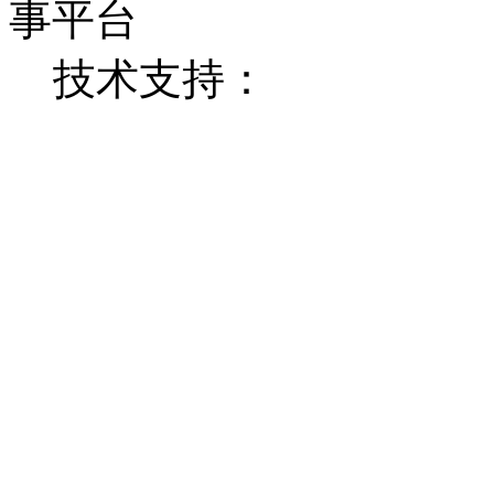
事平台
技术支持：