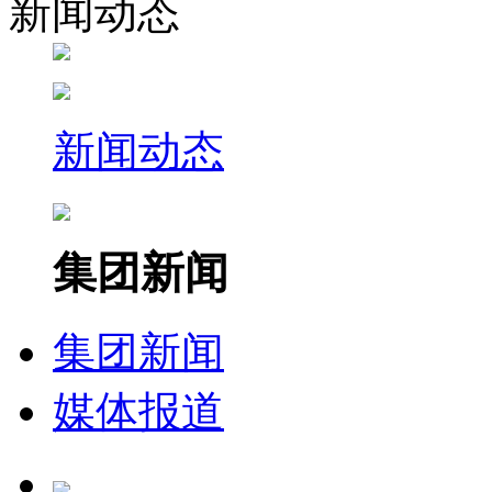
新闻动态
新闻动态
集团新闻
集团新闻
媒体报道