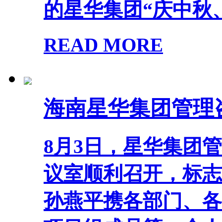
的星华集团“庆中秋、迎
READ MORE
海南星华集团管理
8月3日，星华集团
议室顺利召开，标志
孙燕平携各部门、各