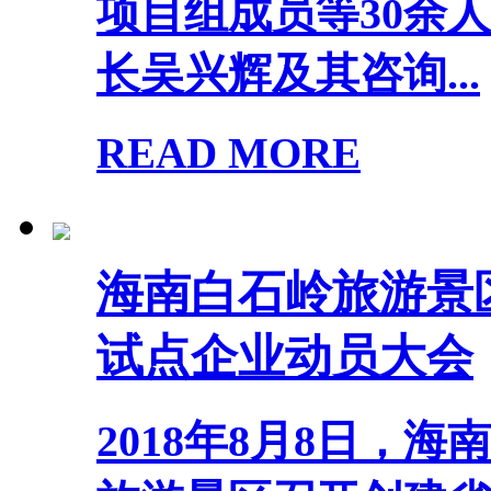
项目组成员等30余
长吴兴辉及其咨询...
READ MORE
海南白石岭旅游景
试点企业动员大会
2018年8月8日，