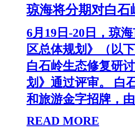
琼海将分期对白石
6月19日-20日，
区总体规划》（以下
白石岭生态修复研讨
划》通过评审。 白
和旅游金字招牌，由于
READ MORE