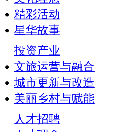
精彩活动
星华故事
投资产业
文旅运营与融合
城市更新与改造
美丽乡村与赋能
人才招聘