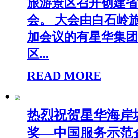
旅游景区召开创建省
会。 大会由白石岭
加会议的有星华集团
区...
READ MORE
热烈祝贺星华海岸
奖—中国服务示范