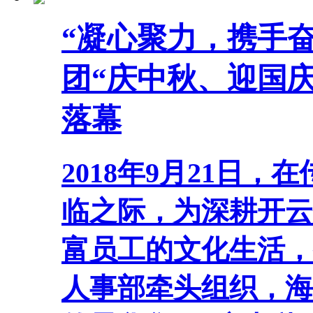
“凝心聚力，携手奋
团“庆中秋、迎国庆
落幕
2018年9月21日
临之际，为深耕开云
富员工的文化生活，
人事部牵头组织，海