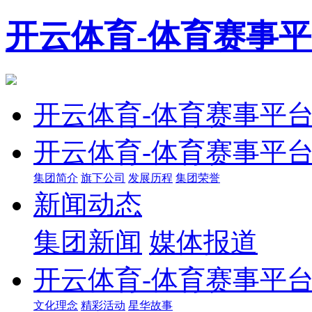
开云体育-体育赛事
开云体育-体育赛事平
开云体育-体育赛事平
集团简介
旗下公司
发展历程
集团荣誉
新闻动态
集团新闻
媒体报道
开云体育-体育赛事平
文化理念
精彩活动
星华故事