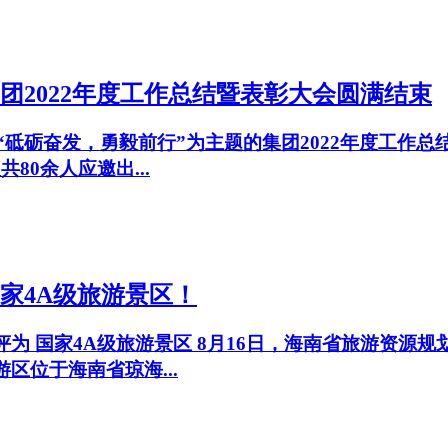
团2022年度工作总结暨表彰大会圆满结束
，以“砥砺奋发，勇毅前行”为主题的集团2022年度工
0余人应邀出...
家4A级旅游景区！
评为 国家4A级旅游景区 8月16日，海南省旅游资
区位于海南省琼海...