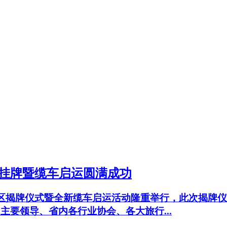
区挂牌暨缆车启运圆满成功
游景区揭牌仪式暨全新缆车启运活动隆重举行，此次揭牌
要领导、省内各行业协会、各大旅行...