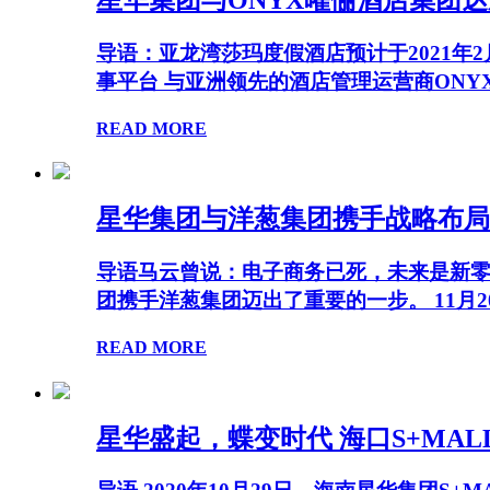
导语：亚龙湾莎玛度假酒店预计于2021年2
事平台 与亚洲领先的酒店管理运营商ONYX
READ MORE
星华集团与洋葱集团携手战略布局跨
导语马云曾说：电子商务已死，未来是新
团携手洋葱集团迈出了重要的一步。 11月2
READ MORE
星华盛起，蝶变时代 海口S+MA