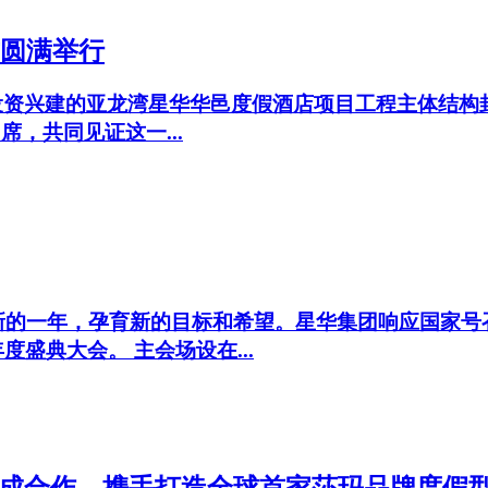
圆满举行
星华集团投资兴建的亚龙湾星华华邑度假酒店项目工程主体
，共同见证这一...
年！新的一年，孕育新的目标和希望。星华集团响应国家
度盛典大会。 主会场设在...
达成合作，携手打造全球首家莎玛品牌度假