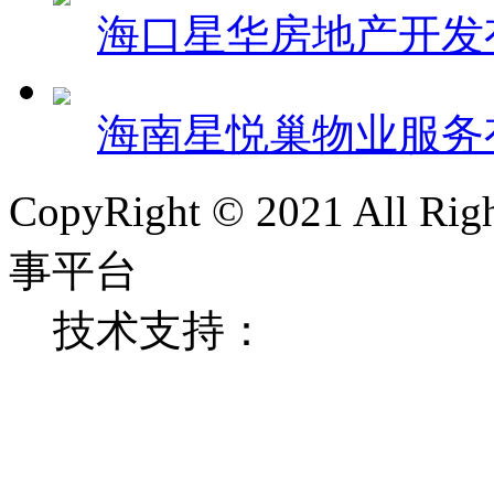
海口星华房地产开发
海南星悦巢物业服务
CopyRight © 2021 All
事平台
技术支持：