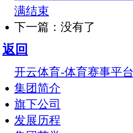
满结束
下一篇：没有了
返回
开云体育-体育赛事平
集团简介
旗下公司
发展历程