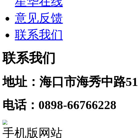
星华在线
意见反馈
联系我们
联系我们
地址：海口市海秀中路51
电话：0898-66766228
手机版网站