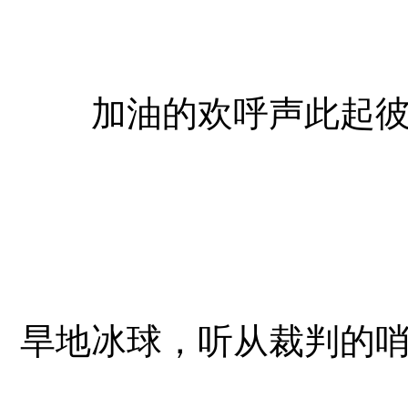
加油的欢呼声此起
旱地冰球，听从裁判的