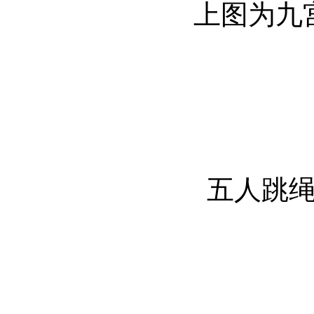
上图为九
五人跳