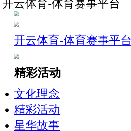
开云体育-体育赛事平台
开云体育-体育赛事平
精彩活动
文化理念
精彩活动
星华故事