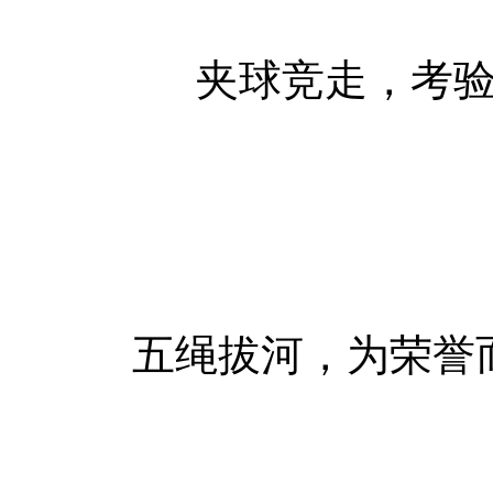
夹球竞走，考
五绳拔河，为荣誉