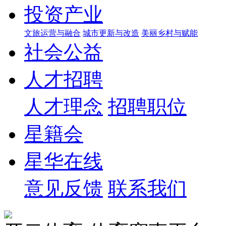
投资产业
文旅运营与融合
城市更新与改造
美丽乡村与赋能
社会公益
人才招聘
人才理念
招聘职位
星籍会
星华在线
意见反馈
联系我们