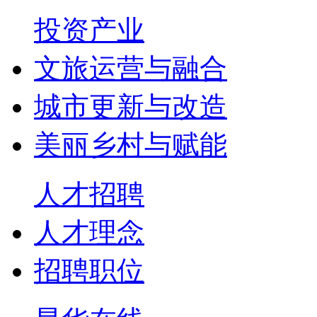
投资产业
文旅运营与融合
城市更新与改造
美丽乡村与赋能
人才招聘
人才理念
招聘职位