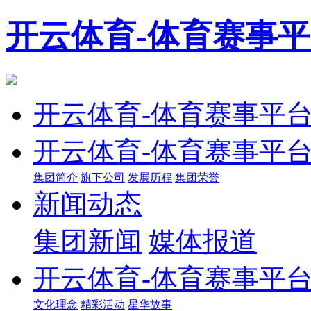
开云体育-体育赛事
开云体育-体育赛事平
开云体育-体育赛事平
集团简介
旗下公司
发展历程
集团荣誉
新闻动态
集团新闻
媒体报道
开云体育-体育赛事平
文化理念
精彩活动
星华故事