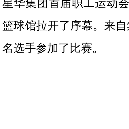
星华集团首届职工运动
篮球馆拉开了序幕。来自
名选手参加了比赛。