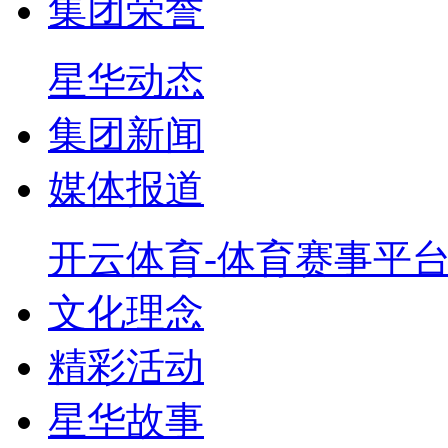
集团荣誉
星华动态
集团新闻
媒体报道
开云体育-体育赛事平
文化理念
精彩活动
星华故事