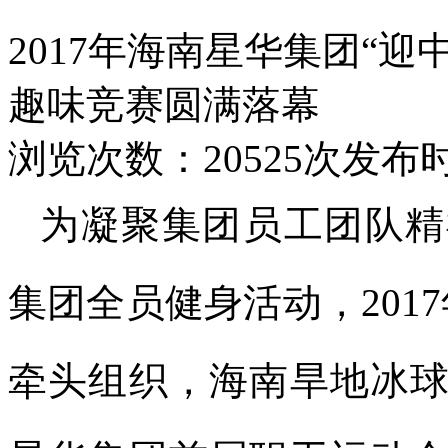
2017年海南星华集团“
趣味竞赛圆满落幕
浏览次数：20525次
发布时间
为凝聚集团员工团队精
集团全员健身活动，201
牵头组织，海南旱地冰