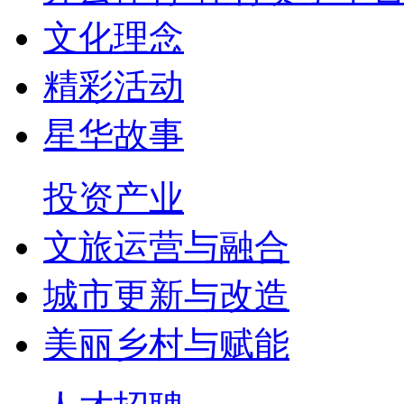
文化理念
精彩活动
星华故事
投资产业
文旅运营与融合
城市更新与改造
美丽乡村与赋能