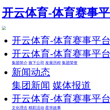
开云体育-体育赛事
开云体育-体育赛事平
开云体育-体育赛事平
集团简介
旗下公司
发展历程
集团荣誉
新闻动态
集团新闻
媒体报道
开云体育-体育赛事平
文化理念
精彩活动
星华故事