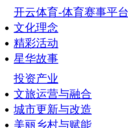
开云体育-体育赛事平
文化理念
精彩活动
星华故事
投资产业
文旅运营与融合
城市更新与改造
美丽乡村与赋能