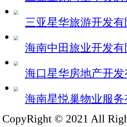
三亚星华旅游开发有
海南中田旅业开发有
海口星华房地产开发
海南星悦巢物业服务
CopyRight © 2021 All