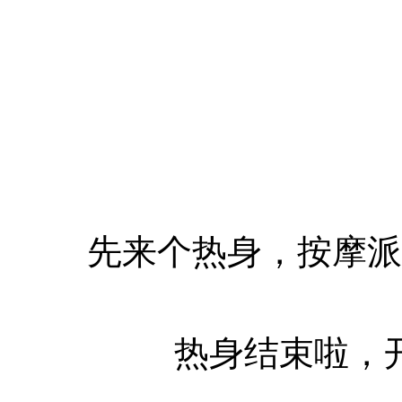
先来个热身，按摩派
热身结束啦，