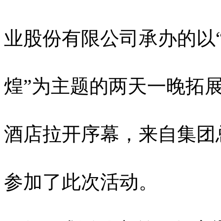
业股份有限公司承办的以
煌”为主题的两天一晚拓
酒店拉开序幕，来自集团
参加了此次活动。