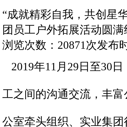
“成就精彩自我，共创星华辉
团员工户外拓展活动圆满
浏览次数：20871次
发布时间
2019年11月29日至
工之间的沟通交流，丰富
公室牵头组织、实业集团