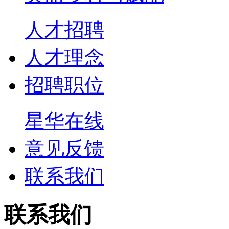
人才招聘
人才理念
招聘职位
星华在线
意见反馈
联系我们
联系我们