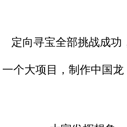
定向寻宝全部挑战成功
一个大项目，制作中国龙