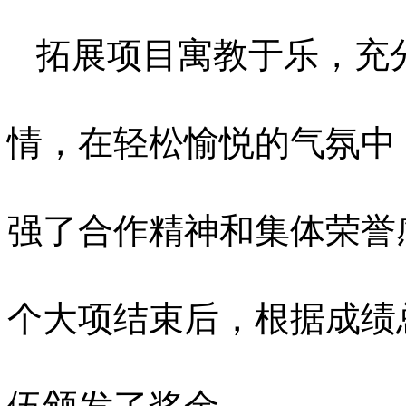
拓展项目寓教于乐，充
情，在轻松愉悦的气氛中
强了合作精神和集体荣誉
个大项结束后，根据成绩