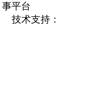
事平台
技术支持：